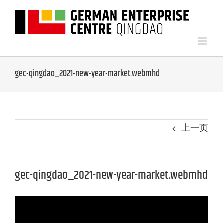
gec-qingdao_2021-new-year-market.webmhd
上一页
gec-qingdao_2021-new-year-market.webmhd
视
频