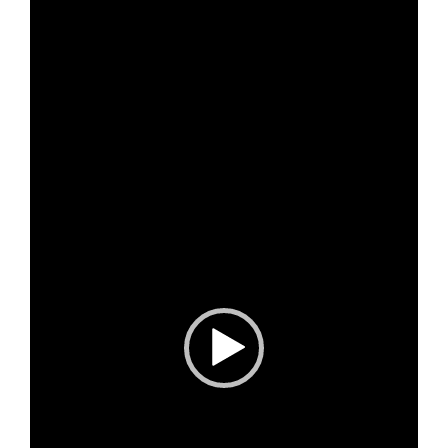
播
放
器